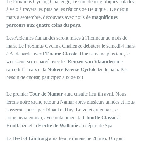
Le Proximus Cycling Challenge, ce sont de magnifiques balades
à vélo à travers les plus belles régions de Belgique ! De début
mars à septembre, découvrez avec nous de
magnifiques
parcours aux quatre coins du pays
.
Les Ardennes flamandes seront mises à l’honneur au mois de
mars. Le Proximus Cycling Challenge débutera le samedi 4 mars
à Audenarde avec
l’Ename Classic
. Une semaine plus tard, le
week-end sera chargé avec les
Reuzen van Vlaanderen
le
samedi 11 mars et la
Nokere Koerse Cyclo
le lendemain. Pas
besoin de choisir, participez aux deux !
Le premier
Tour de Namur
aura ensuite lieu fin avril. Nous
ferons notre grand retour à Namur après plusieurs années et nous
passerons aussi par Dinant et Huy. Le volet ardennais se
poursuivra en mai, avec notamment la
Chouffe Classi
c à
Houffalize et la
Flèche de Wallonie
au départ de Spa.
La
Best of Limburg
aura lieu le dimanche 28 mai. Un jour