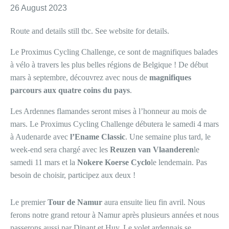
26 August 2023
Route and details still tbc. See website for details.
Le Proximus Cycling Challenge, ce sont de magnifiques balades
à vélo à travers les plus belles régions de Belgique ! De début
mars à septembre, découvrez avec nous de
magnifiques
parcours aux quatre coins du pays
.
Les Ardennes flamandes seront mises à l’honneur au mois de
mars. Le Proximus Cycling Challenge débutera le samedi 4 mars
à Audenarde avec
l’Ename Classic
. Une semaine plus tard, le
week-end sera chargé avec les
Reuzen van Vlaanderen
le
samedi 11 mars et la
Nokere Koerse Cyclo
le lendemain. Pas
besoin de choisir, participez aux deux !
Le premier
Tour de Namur
aura ensuite lieu fin avril. Nous
ferons notre grand retour à Namur après plusieurs années et nous
passerons aussi par Dinant et Huy. Le volet ardennais se